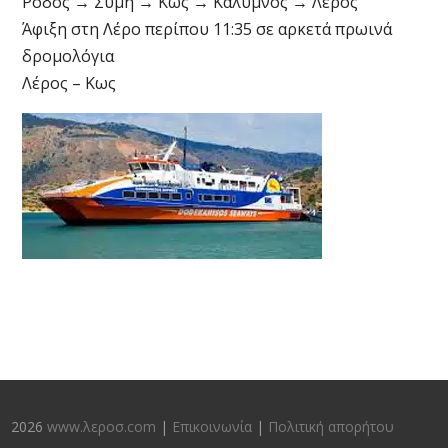
Ρόδος → Σύμη → Κως → Κάλυμνος → Λέρος
Άφιξη στη Λέρο περίπου 11:35 σε αρκετά πρωινά
δρομολόγια
Λέρος – Κως
2026
www.λεροσ.com
|
Επικοινωνία
|
Πολιτική απορήτου