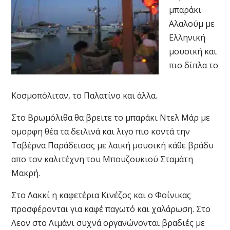
μπαράκι
Αλαλούμ με
Ελληνική
μουσική και
πιο δίπλα το
Κοσμοπόλιταν, το Παλατίνο και άλλα.
Στο Βρωμόλιθα θα βρειτε το μπαράκι Ντελ Μάρ με
ομορφη θέα τα δειλινά και λιγο πιο κοντά την
Ταβέρνα Παράδεισος με λαική μουσική κάθε βράδυ
απο τον καλιτέχνη του Μπουζουκιού Σταμάτη
Μακρή.
Στο Λακκί η καφετέρια Κινέζος και ο Φοίνικας
προσφέρονται για καφέ παγωτό και χαλάρωση. Στο
Λεον στο Λιμάνι συχνά οργανώνονται βραδιές με