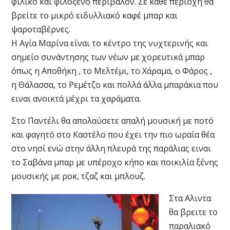
φιλικό και φιλόξενο περιβάλον. Σε κάθε περιοχή θα
βρείτε το μικρό ειδυλλιακό καφέ μπαρ και
ψαροταβέρνες.
Η Αγία Μαρίνα είναι το κέντρο της νυχτερινής και
σημείο συνάντησης των νέων με χορευτικά μπαρ
όπως η Αποθήκη , το Μελτέμι, το Χάραμα, ο Φάρος ,
η Θάλασσα, το Ρεμέτζο και πολλά άλλα μπαράκια που
ειναι ανοικτά μέχρι τα χαράματα.
Στο Παντέλι θα απολαύσετε απαλή μουσική με ποτό
και φαγητό στο Καστέλο που έχει την πιο ωραία θέα
στο νησί ενώ στην άλλη πλευρά της παράλιας ειναι
το Σαβάνα μπαρ με υπέροχο κήπο και ποικιλία ξένης
μουσικής με ροκ, τζαζ και μπλουζ.
Στα Αλιντα
θα βρειτε το
παραλιακό